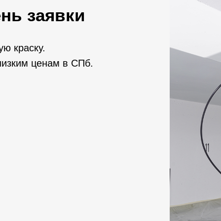
ень заявки
ю краску.
низким ценам в СПб.