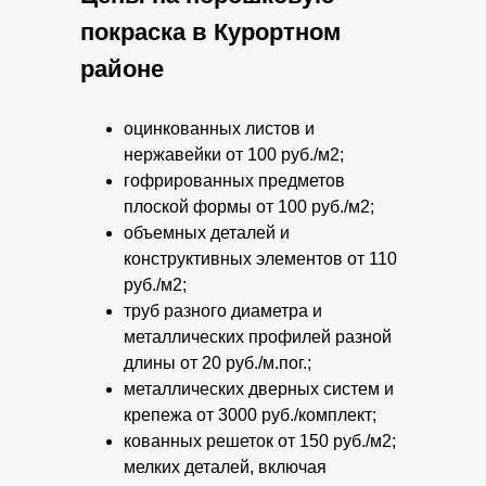
ОСОБЕННОСТИ ПОРОШКОВОЙ
покраска в Курортном
ПОКРАСКИ
, ТЕХНОЛОГИИ И
районе
ОБОРУДОВАНИЯ
оцинкованных листов и
нержавейки от 100 руб./м2;
ЗАКАЗАТЬ ПОРОШКОВУЮ
гофрированных предметов
ПОКРАСКУ
плоской формы от 100 руб./м2;
объемных деталей и
конструктивных элементов от 110
Камера химической подготовки
руб./м2;
окрашиваемой поверхности:
труб разного диаметра и
металлических профилей разной
Промывка фосфатирующим
длины от 20 руб./м.пог.;
антикоррозийным раствором.
металлических дверных систем и
Промывка технической водой.
крепежа от 3000 руб./комплект;
Промывка деминерализованной водой.
кованных решеток от 150 руб./м2;
Печь сушки после химподготовки.
Покрасочная камера, оснащенная
мелких деталей, включая