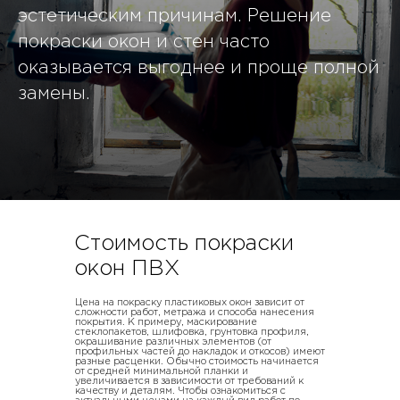
эстетическим причинам. Решение
покраски окон и стен часто
оказывается выгоднее и проще полной
замены.
Стоимость покраски
окон ПВХ
Цена на покраску пластиковых окон зависит от
сложности работ, метража и способа нанесения
покрытия. К примеру, маскирование
стеклопакетов, шлифовка, грунтовка профиля,
окрашивание различных элементов (от
профильных частей до накладок и откосов) имеют
разные расценки. Обычно стоимость начинается
от средней минимальной планки и
увеличивается в зависимости от требований к
качеству и деталям. Чтобы ознакомиться с