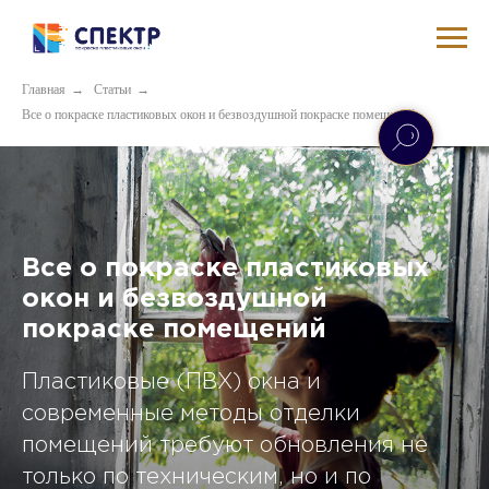
Главная
→
Статьи
→
Все о покраске пластиковых окон и безвоздушной покраске помещений
Все о покраске пластиковых
окон и безвоздушной
покраске помещений
Пластиковые (ПВХ) окна и
современные методы отделки
помещений требуют обновления не
только по техническим, но и по