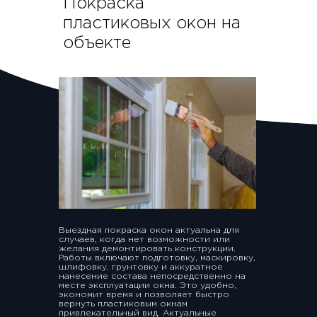
Покраска
пластиковых окон на
объекте
Выездная покраска окон актуальна для
случаев, когда нет возможности или
желания демонтировать конструкции.
Работы включают подготовку, маскировку,
шлифовку, грунтовку и аккуратное
нанесение состава непосредственно на
месте эксплуатации окна. Это удобно,
экономит время и позволяет быстро
вернуть пластиковым окнам
привлекательный вид. Актуальные