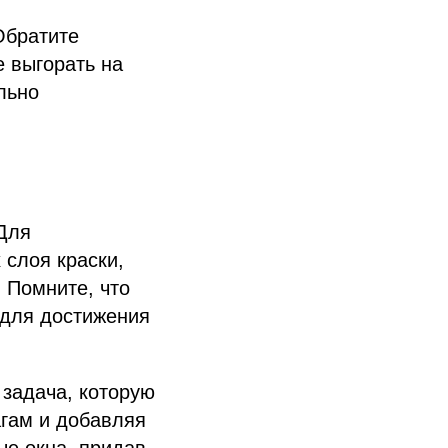
Обратите
е выгорать на
льно
 Для
 слоя краски,
 Помните, что
 для достижения
 задача, которую
гам и добавляя
ые окна, придав