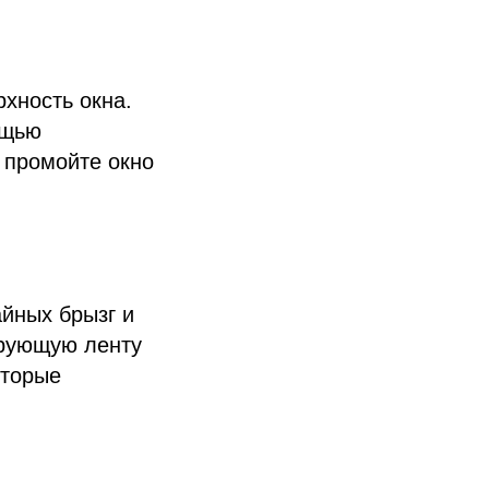
хность окна.
ощью
 промойте окно
айных брызг и
ирующую ленту
оторые