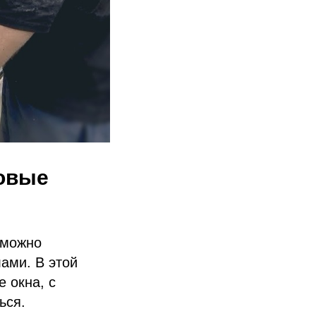
ковые
 можно
ами. В этой
 окна, с
ься.